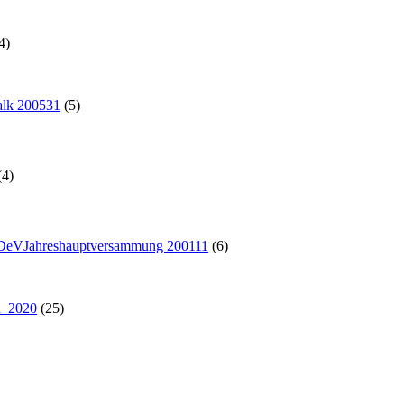
4)
alk 200531
(5)
(4)
DeVJahreshauptversammung 200111
(6)
h_2020
(25)