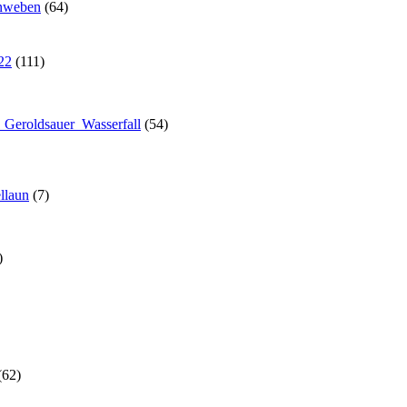
enweben
(64)
22
(111)
1 Geroldsauer_Wasserfall
(54)
llaun
(7)
)
(62)