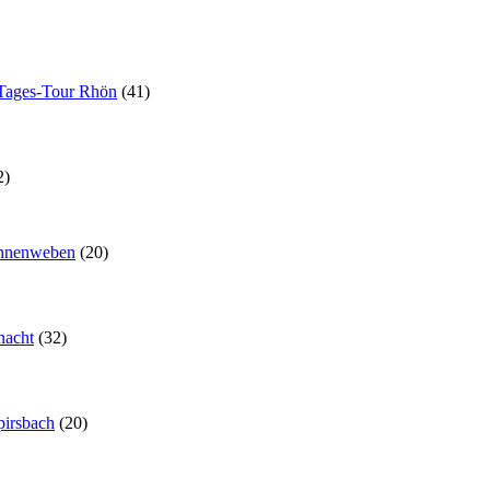
Tages-Tour Rhön
(41)
2)
innenweben
(20)
nacht
(32)
pirsbach
(20)