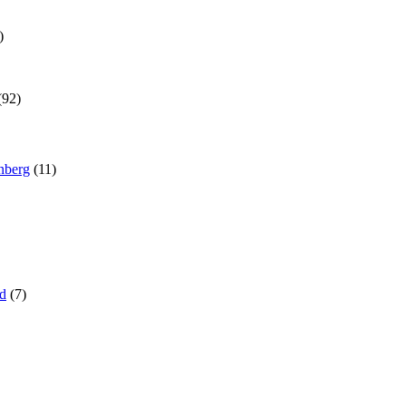
)
(92)
nberg
(11)
ld
(7)