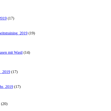
2019
(17)
eitstraining_2019
(19)
asen mit Wastl
(14)
h_2019
(17)
chs_2019
(17)
(20)