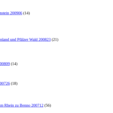
enstein 200906
(14)
enland und Pfälzer Wald 200823
(21)
200809
(14)
200726
(18)
 am Rhein zu Benno 200712
(56)