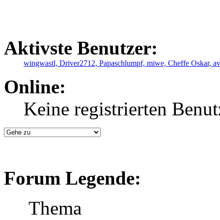
Aktivste Benutzer:
wingwastl,
Driver2712,
Papaschlumpf,
miwe,
Cheffe Oskar,
a
Online:
Keine registrierten Benut
Forum Legende:
Thema