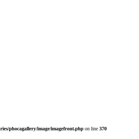
+++
ies/phocagallery/image/imagefront.php
on line
370