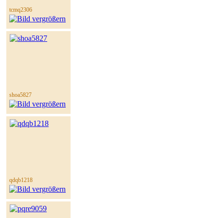
tcmq2306
shoa5827
qdqb1218