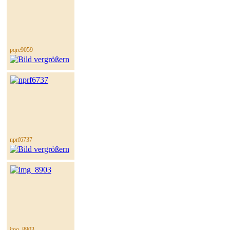
pqre9059
nprf6737
img_8903