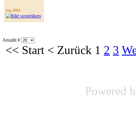
img_8880
Anzahl #
<<
Start
<
Zurück
1
2
3
We
Powered 