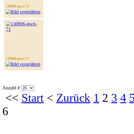
130906-gwri-72
130906-gwri-71
Anzahl #
<<
Start
<
Zurück
1
2
3
4
6