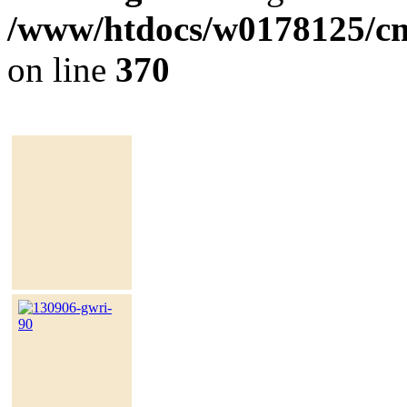
/www/htdocs/w0178125/cms
on line
370