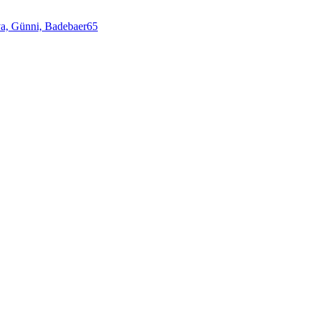
va,
Günni,
Badebaer65