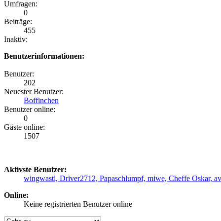
Umfragen:
0
Beiträge:
455
Inaktiv:
Benutzerinformationen:
Benutzer:
202
Neuester Benutzer:
Boffinchen
Benutzer online:
0
Gäste online:
1507
Aktivste Benutzer:
wingwastl,
Driver2712,
Papaschlumpf,
miwe,
Cheffe Oskar,
a
Online:
Keine registrierten Benutzer online