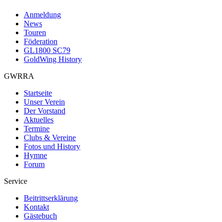
Anmeldung
News
Touren
Föderation
GL1800 SC79
GoldWing History
GWRRA
Startseite
Unser Verein
Der Vorstand
Aktuelles
Termine
Clubs & Vereine
Fotos und History
Hymne
Forum
Service
Beitrittserklärung
Kontakt
Gästebuch