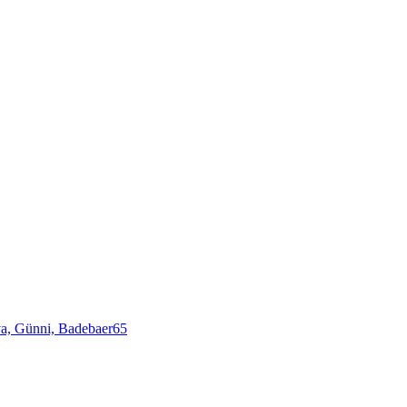
va,
Günni,
Badebaer65