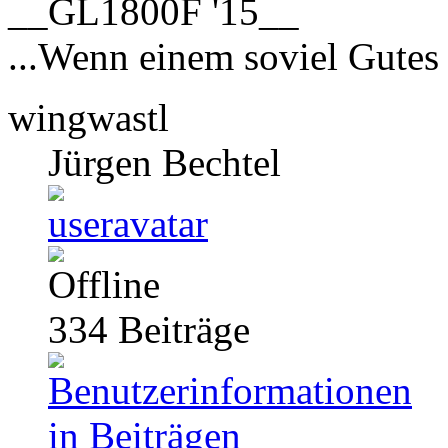
__GL1800F '15__
...Wenn einem soviel Gutes 
wingwastl
Jürgen Bechtel
334
Beiträge