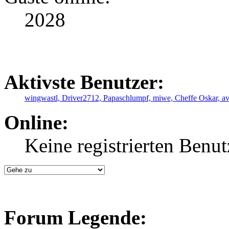
2028
Aktivste Benutzer:
wingwastl,
Driver2712,
Papaschlumpf,
miwe,
Cheffe Oskar,
a
Online:
Keine registrierten Benut
Forum Legende: