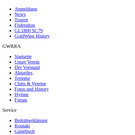
Anmeldung
News
Touren
Föderation
GL1800 SC79
GoldWing History
GWRRA
Startseite
Unser Verein
Der Vorstand
Aktuelles
Termine
Clubs & Vereine
Fotos und History
Hymne
Forum
Service
Beitrittserklärung
Kontakt
Gästebuch