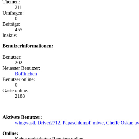
Themen:
211
Umfragen:
0
Beiträge:
455
Inaktiv:
Benutzerinformationen:
Benutzer:
202
Neuester Benutzer:
Boffinchen
Benutzer online:
0
Gäste online:
2188
Aktivste Benutzer:
wingwastl,
Driver2712,
Papaschlumpf,
miwe,
Cheffe Oskar,
a
Online:
Keine registrierten Benutzer online