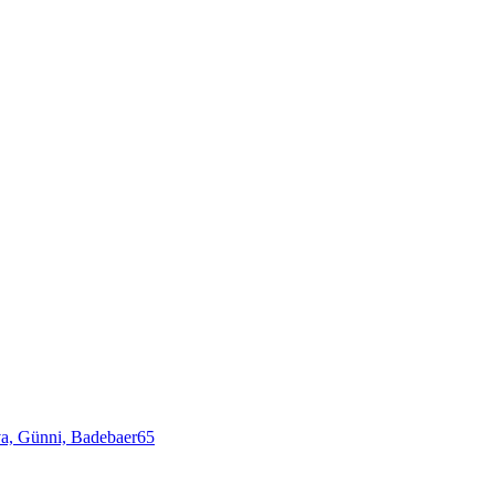
va,
Günni,
Badebaer65