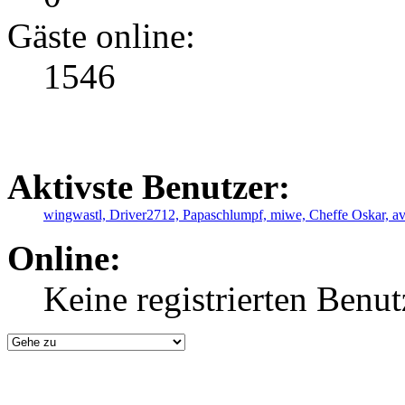
Gäste online:
1546
Aktivste Benutzer:
wingwastl,
Driver2712,
Papaschlumpf,
miwe,
Cheffe Oskar,
a
Online:
Keine registrierten Benut