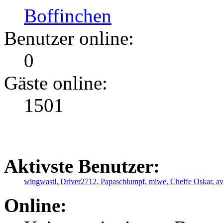
Boffinchen
Benutzer online:
0
Gäste online:
1501
Aktivste Benutzer:
wingwastl,
Driver2712,
Papaschlumpf,
miwe,
Cheffe Oskar,
a
Online: