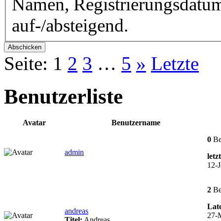
Namen, Registrierungsdatum
auf-/absteigend.
Seite:
1
2
3
…
5
»
Letzte
Benutzerliste
Avatar
Benutzername
0
Be
admin
letz
12-J
2
Be
Late
andreas
27-
Titel:
Andreas