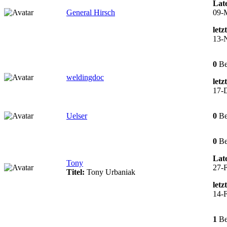
Late
General Hirsch
09-
letz
13-
0
Be
weldingdoc
letz
17-
Uelser
0
Be
0
Be
Late
Tony
27-F
Titel:
Tony Urbaniak
letz
14-F
1
Be