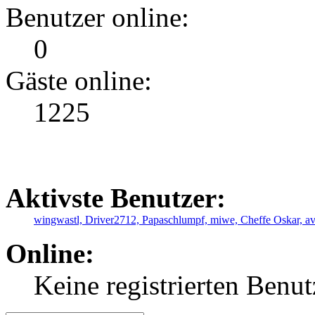
Benutzer online:
0
Gäste online:
1225
Aktivste Benutzer:
wingwastl,
Driver2712,
Papaschlumpf,
miwe,
Cheffe Oskar,
a
Online:
Keine registrierten Benut