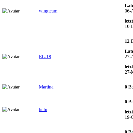
Late
wingteam
06-
letz
10-
12
B
Late
EL-18
27-
letz
27-
Martina
0
Be
0
Be
hubi
letz
19-O
0
Be