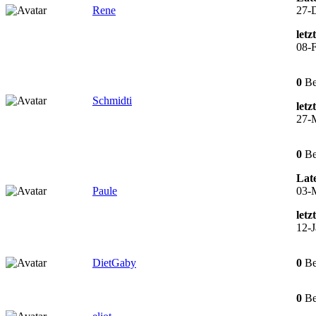
Rene
27-
letz
08-F
0
Be
Schmidti
letz
27-
0
Be
Late
Paule
03-
letz
12-J
DietGaby
0
Be
0
Be