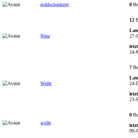
goldwingdusty
0
Be
12
B
Late
Nina
27-J
letz
24-
7
Be
Late
Wulle
24-
letz
23-S
0
Be
wolle
letz
09-J