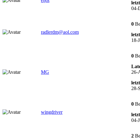
eljot
letz
04-
0
Be
radlerdm@aol.com
letz
18-J
0
Be
Late
MG
26-
letz
28-S
0
Be
wingdriver
letz
04-J
2
Be