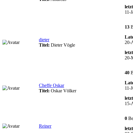
letz
11-J
13
B
Late
dieter
20-
Titel:
Dieter Vögle
letz
20-
40
B
Late
Cheffe Oskar
11-J
Titel:
Oskar Völker
letz
15-
0
Be
Reiner
letz