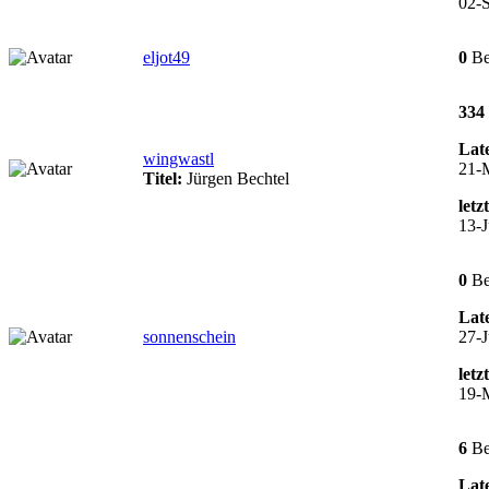
02-S
eljot49
0
Be
334
Late
wingwastl
21-
Titel:
Jürgen Bechtel
letz
13-J
0
Be
Late
sonnenschein
27-J
letz
19-
6
Be
Late