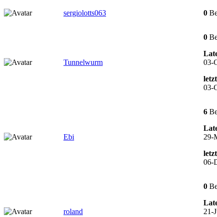
sergiolotts063
0
Be
0
Be
Late
Tunnelwurm
03-O
letz
03-O
6
Be
Late
Ebi
29-
letz
06-
0
Be
Late
roland
21-J