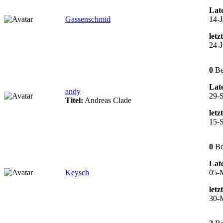
Late
Gassenschmid
14-J
letz
24-J
0
Be
Late
andy
29-S
Titel:
Andreas Clade
letz
15-S
0
Be
Late
Keysch
05-
letz
30-