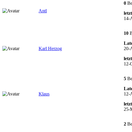
0
Be
Antl
letz
14-A
10
B
Late
Karl Herzog
20-
letz
12-O
5
Be
Late
Klaus
12-
letz
25-
2
Be