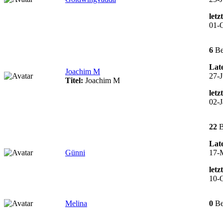
letz
01-O
6
Be
Late
Joachim M
27-J
Titel:
Joachim M
letz
02-J
22
B
Late
Günni
17-
letz
10-O
Melina
0
Be