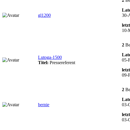
2
Be
Late
gl1200
30-
letz
10-
2
Be
Late
Lutoga-1500
05-F
Titel:
Pressereferent
letz
09-F
2
Be
Late
bernie
03-O
letz
03-O