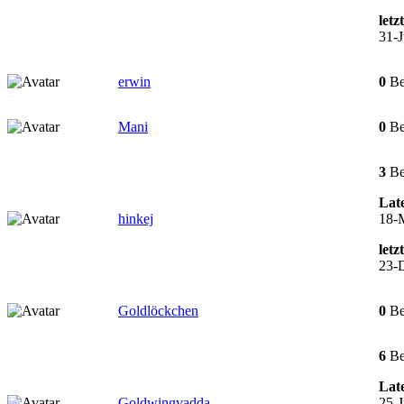
letz
31-J
erwin
0
Be
Mani
0
Be
3
Be
Late
hinkej
18-
letz
23-
Goldlöckchen
0
Be
6
Be
Late
Goldwingvadda
25-J