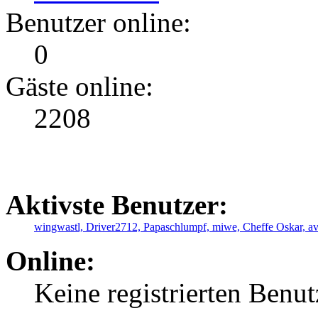
Benutzer online:
0
Gäste online:
2208
Aktivste Benutzer:
wingwastl,
Driver2712,
Papaschlumpf,
miwe,
Cheffe Oskar,
a
Online:
Keine registrierten Benut